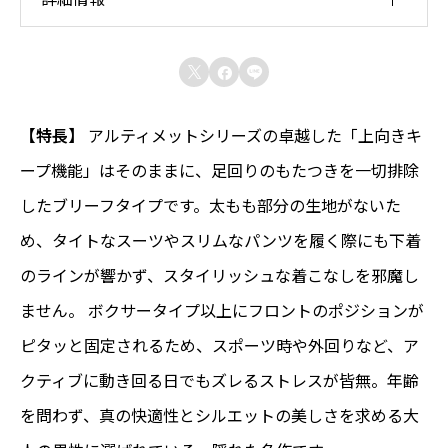
ィ
メ
サイズ



ッ
SS, S, M, L, ⅬⅬ, ３L
ト
カラー
【特長】
アルティメットシリーズの卓越した「上向きキ
ブ
ネイビー
ープ機能」はそのままに、足回りのもたつきを一切排除
リ
原産国
したブリーフタイプです。太もも部分の生地がないた
ー
日本
め、タイトなスーツやスリムなパンツを履く際にも下着
フ
】
のラインが響かず、スタイリッシュな着こなしを邪魔し
ません。 ボクサータイプ以上にフロントのポジションが
ネ
ピタッと固定されるため、スポーツ時や外回りなど、ア
イ
クティブに動き回る日でもズレるストレスが皆無。年齢
ビ
を問わず、真の快適性とシルエットの美しさを求める大
ー