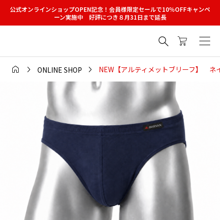
公式オンラインショップOPEN記念！会員様限定セールで10％OFFキャンペ
ーン実施中 好評につき８月31日まで延長




NEW【アルティメットブリーフ】 ネ
ONLINE SHOP