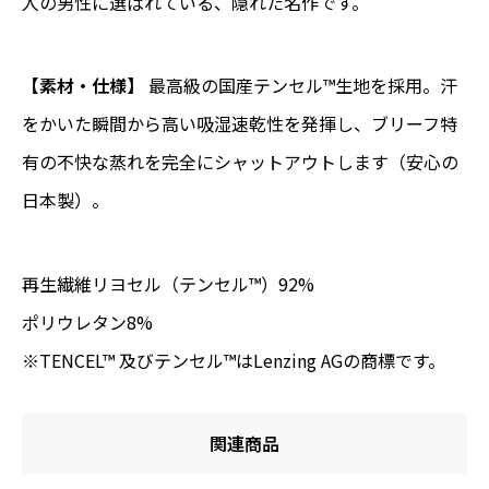
人の男性に選ばれている、隠れた名作です。
個
【素材・仕様】
最高級の国産テンセル™生地を採用。汗
をかいた瞬間から高い吸湿速乾性を発揮し、ブリーフ特
有の不快な蒸れを完全にシャットアウトします（安心の
日本製）。
再生繊維リヨセル（テンセル™）92%
ポリウレタン8%
※TENCEL™ 及びテンセル™はLenzing AGの商標です。
関連商品