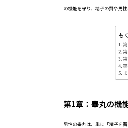
の機能を守り、精子の質や男性
も
第
第
第
第
ま
第1章：睾丸の機
男性の睾丸は、単に「精子を蓄