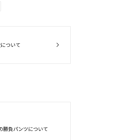

史について
の勝負パンツについて