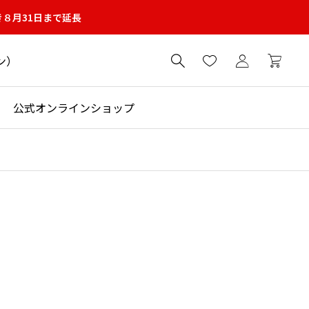
き８月31日まで延長
ン）

公式オンラインショップ