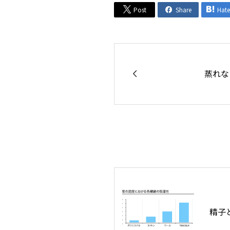
Post
Share
Hat




蒸れな
精子