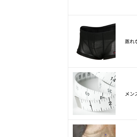
蒸れ
メン