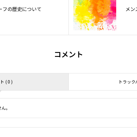
ーフの歴史について
メン
コメント
( 0 )
トラックバッ
せん。