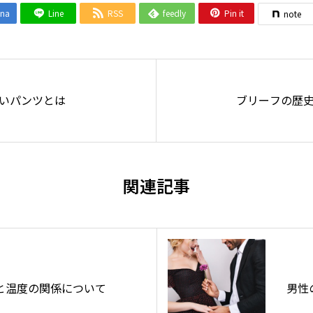
ena
Line
RSS
feedly
Pin it



note
いパンツとは
ブリーフの歴
関連記事
と温度の関係について
男性